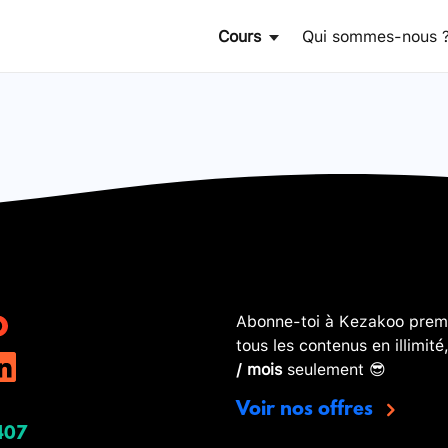
Cours
Qui sommes-nous 
Abonne-toi à Kezakoo premi
tous les contenus en illimité
/ mois
seulement 😎
Voir nos offres
407