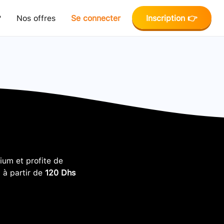
?
Nos offres
Se connecter
Inscription 👉
um et profite de
, à partir de
120 Dhs