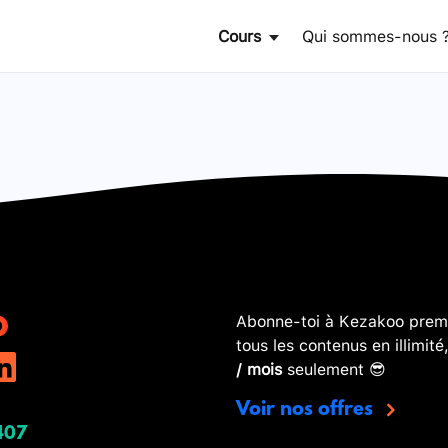
Cours
Qui sommes-nous 
Abonne-toi à Kezakoo premi
tous les contenus en illimité
/ mois
seulement 😎
Voir nos offres
407