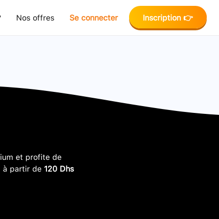
?
Nos offres
Se connecter
Inscription 👉
um et profite de
, à partir de
120 Dhs