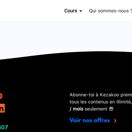
Cours
Qui sommes-nous 
Abonne-toi à Kezakoo premi
tous les contenus en illimité
/ mois
seulement 😎
Voir nos offres
407