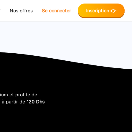
?
Nos offres
Se connecter
Inscription 👉
um et profite de
, à partir de
120 Dhs