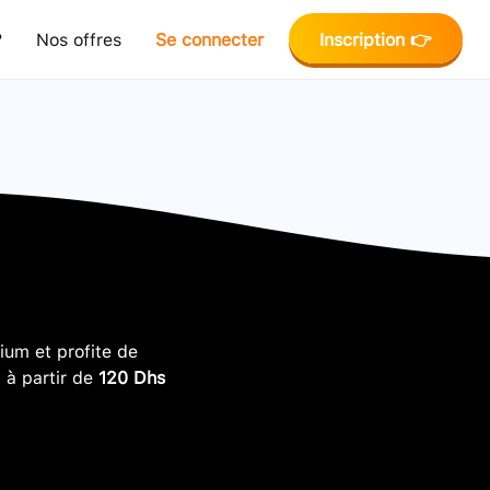
?
Nos offres
Se connecter
Inscription 👉
um et profite de
, à partir de
120 Dhs