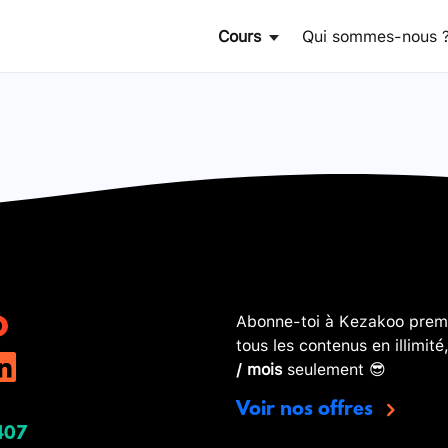
Cours
Qui sommes-nous 
Abonne-toi à Kezakoo premi
tous les contenus en illimité
/ mois
seulement 😎
Voir nos offres
407