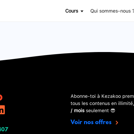
Cours
Qui sommes-nous 
Abonne-toi à Kezakoo premi
tous les contenus en illimité
/ mois
seulement 😎
Voir nos offres
407