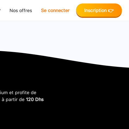
?
Nos offres
Se connecter
Inscription 👉
um et profite de
, à partir de
120 Dhs