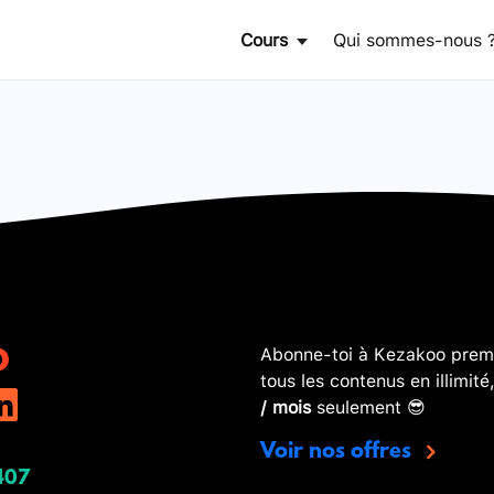
Cours
Qui sommes-nous 
Abonne-toi à Kezakoo premi
tous les contenus en illimité
/ mois
seulement 😎
Voir nos offres
407