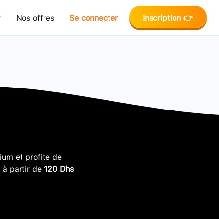
?
Nos offres
Se connecter
Inscription 👉
um et profite de
, à partir de
120 Dhs