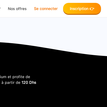
?
Nos offres
Se connecter
Inscription 👉
um et profite de
, à partir de
120 Dhs