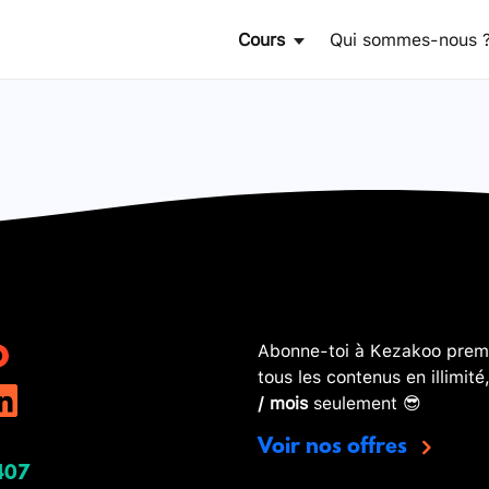
Cours
Qui sommes-nous 
Abonne-toi à Kezakoo premi
tous les contenus en illimité
/ mois
seulement 😎
Voir nos offres
407