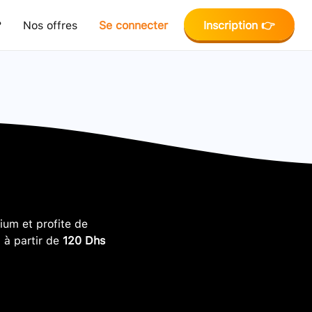
?
Nos offres
Se connecter
Inscription 👉
um et profite de
, à partir de
120 Dhs