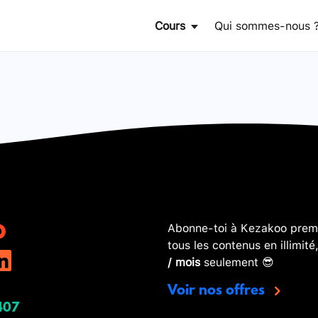
Cours
Qui sommes-nous 
Abonne-toi à Kezakoo premi
tous les contenus en illimité
/ mois
seulement 😎
Voir nos offres
407