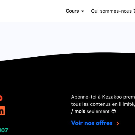
Cours
Qui sommes-nous 
Abonne-toi à Kezakoo premi
tous les contenus en illimité
/ mois
seulement 😎
Voir nos offres
407