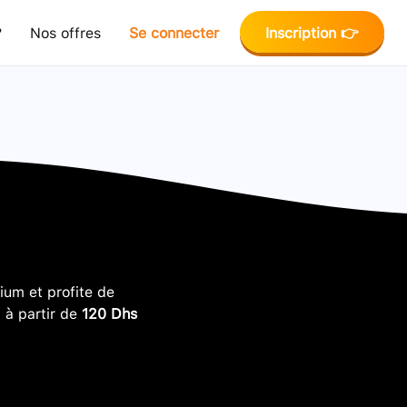
?
Nos offres
Se connecter
Inscription 👉
um et profite de
, à partir de
120 Dhs