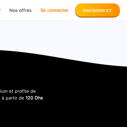
?
Nos offres
Se connecter
Inscription 👉
um et profite de
, à partir de
120 Dhs