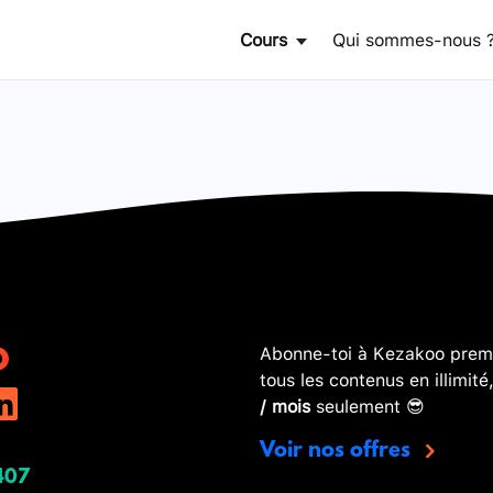
Cours
Qui sommes-nous 
Abonne-toi à Kezakoo premi
tous les contenus en illimité
/ mois
seulement 😎
Voir nos offres
407