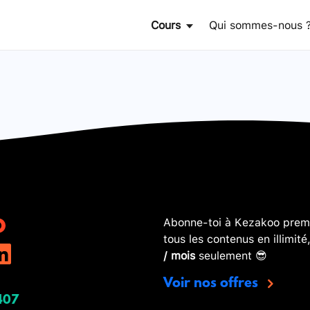
Cours
Qui sommes-nous 
Abonne-toi à Kezakoo premi
tous les contenus en illimité
/ mois
seulement 😎
Voir nos offres
407