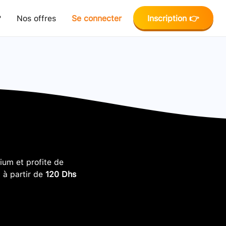
?
Nos offres
Se connecter
Inscription 👉
um et profite de
, à partir de
120 Dhs