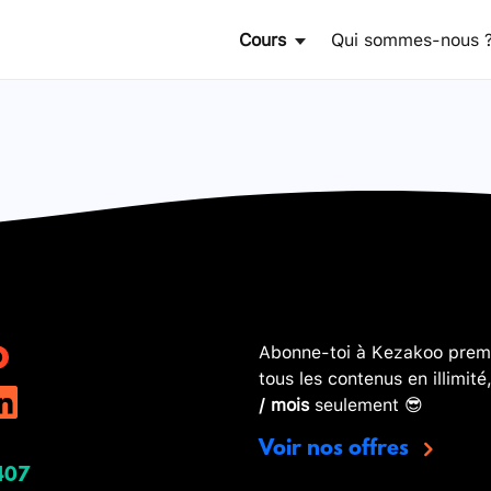
Cours
Qui sommes-nous 
Abonne-toi à Kezakoo premi
tous les contenus en illimité
/ mois
seulement 😎
Voir nos offres
407