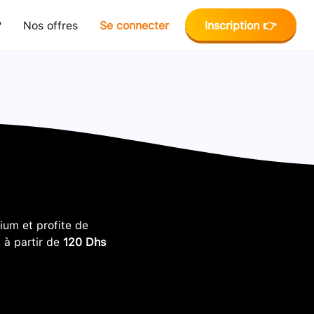
?
Nos offres
Se connecter
Inscription 👉
um et profite de
, à partir de
120 Dhs