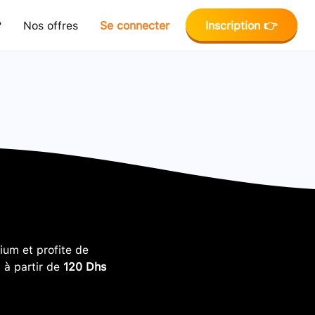
?
Nos offres
Se connecter
Inscription 👉
um et profite de
, à partir de
120 Dhs