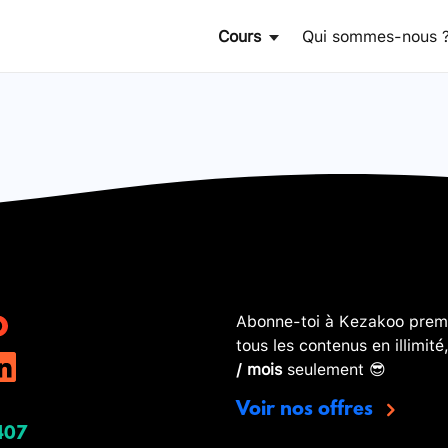
Cours
Qui sommes-nous 
Abonne-toi à Kezakoo premi
tous les contenus en illimité
/ mois
seulement 😎
Voir nos offres
407