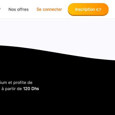
?
Nos offres
Se connecter
Inscription 👉
um et profite de
, à partir de
120 Dhs