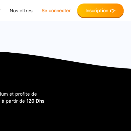
?
Nos offres
Se connecter
Inscription 👉
um et profite de
, à partir de
120 Dhs