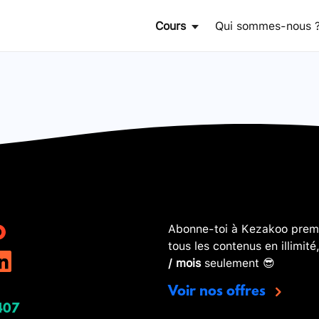
Cours
Qui sommes-nous 
Abonne-toi à Kezakoo premi
tous les contenus en illimité
/ mois
seulement 😎
Voir nos offres
407