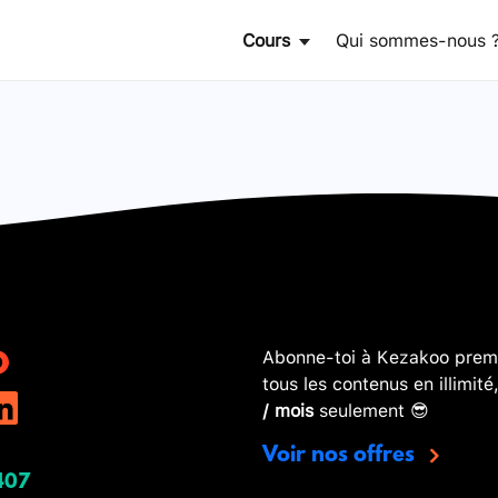
Cours
Qui sommes-nous 
Abonne-toi à Kezakoo premi
tous les contenus en illimité
/ mois
seulement 😎
Voir nos offres
407