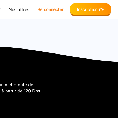
?
Nos offres
Se connecter
Inscription 👉
um et profite de
, à partir de
120 Dhs