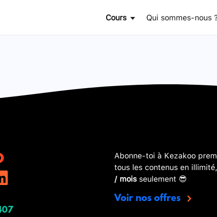
Cours
Qui sommes-nous 
Abonne-toi à Kezakoo premi
tous les contenus en illimité
/ mois
seulement 😎
Voir nos offres
407