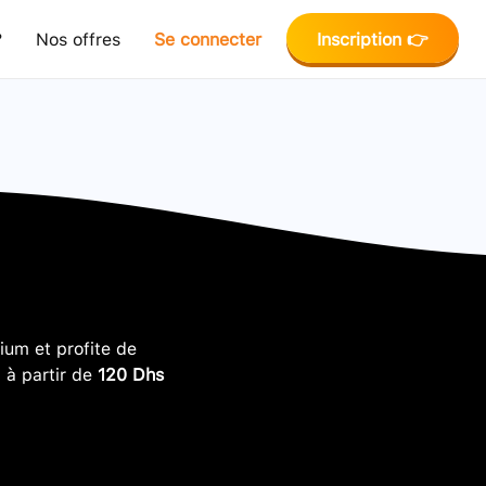
?
Nos offres
Se connecter
Inscription 👉
um et profite de
, à partir de
120 Dhs