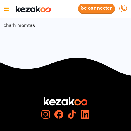
Se connecter
charh momtas