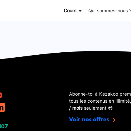
Cours
Qui sommes-nous 
Abonne-toi à Kezakoo premi
tous les contenus en illimité
/ mois
seulement 😎
Voir nos offres
407