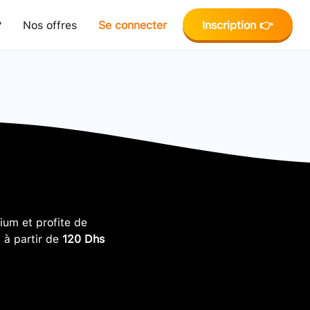
?
Nos offres
Se connecter
Inscription 👉
um et profite de
, à partir de
120 Dhs