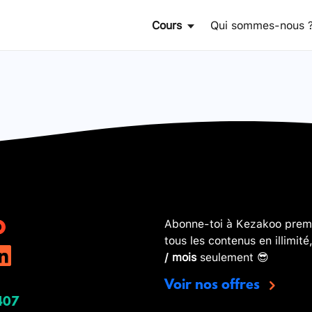
Cours
Qui sommes-nous 
Abonne-toi à Kezakoo premi
tous les contenus en illimité
/ mois
seulement 😎
Voir nos offres
407