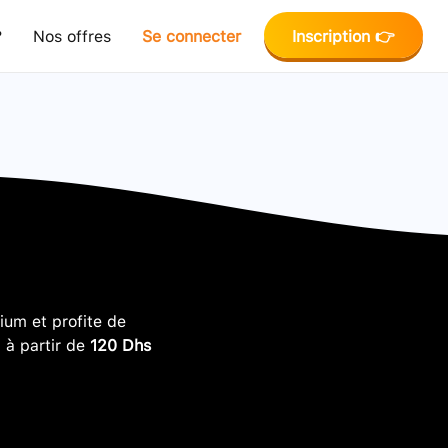
?
Nos offres
Se connecter
Inscription 👉
um et profite de
, à partir de
120 Dhs