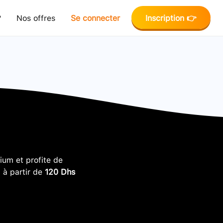
?
Nos offres
Se connecter
Inscription 👉
um et profite de
, à partir de
120 Dhs