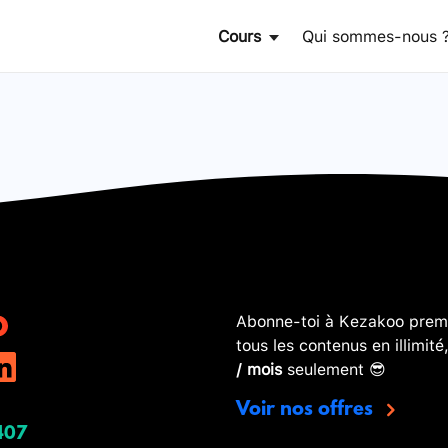
Cours
Qui sommes-nous 
Abonne-toi à Kezakoo premi
tous les contenus en illimité
/ mois
seulement 😎
Voir nos offres
407