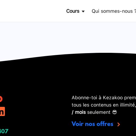
Cours
Qui sommes-nous 
Abonne-toi à Kezakoo premi
tous les contenus en illimité
/ mois
seulement 😎
Voir nos offres
407