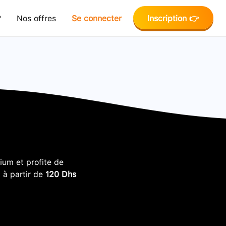
?
Nos offres
Se connecter
Inscription 👉
um et profite de
, à partir de
120 Dhs