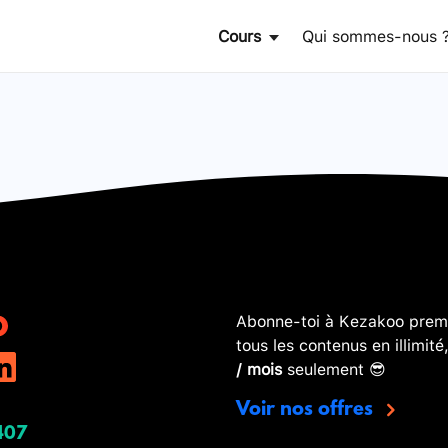
Cours
Qui sommes-nous 
Abonne-toi à Kezakoo premi
tous les contenus en illimité
/ mois
seulement 😎
Voir nos offres
407