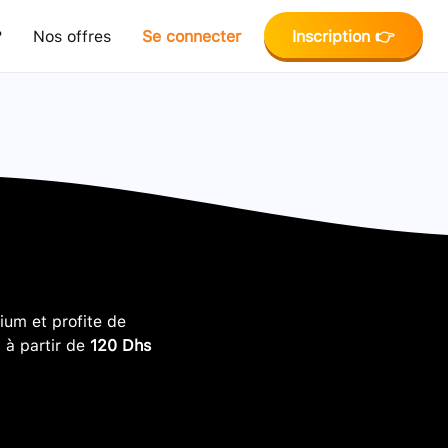
?
Nos offres
Se connecter
Inscription 👉
um et profite de
, à partir de
120 Dhs