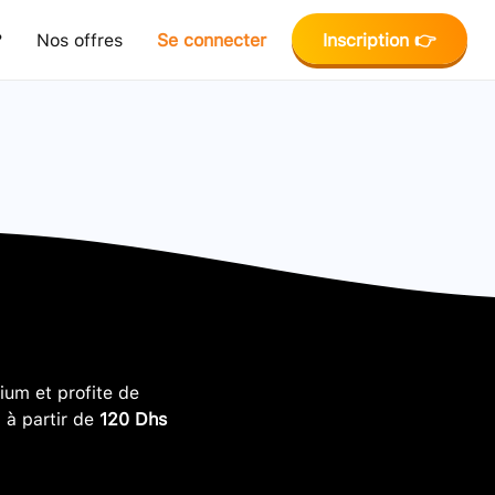
?
Nos offres
Se connecter
Inscription 👉
um et profite de
, à partir de
120 Dhs