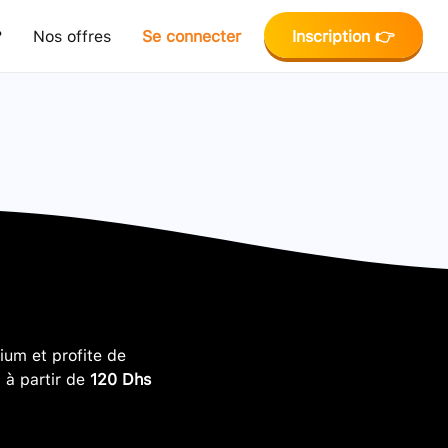
?
Nos offres
Se connecter
Inscription 👉
um et profite de
, à partir de
120 Dhs