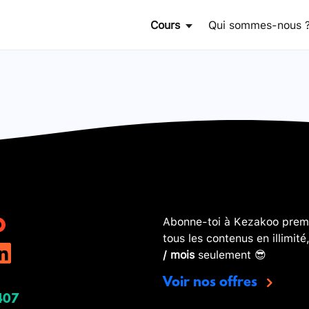
Cours
Qui sommes-nous 
Abonne-toi à Kezakoo premi
tous les contenus en illimité
/ mois
seulement 😎
Voir nos offres
407