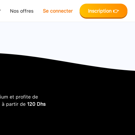
?
Nos offres
Se connecter
Inscription 👉
um et profite de
, à partir de
120 Dhs