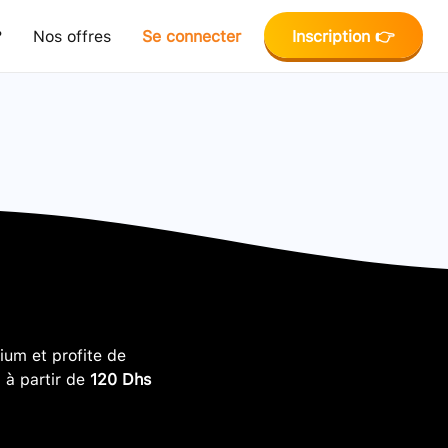
?
Nos offres
Se connecter
Inscription 👉
um et profite de
, à partir de
120 Dhs