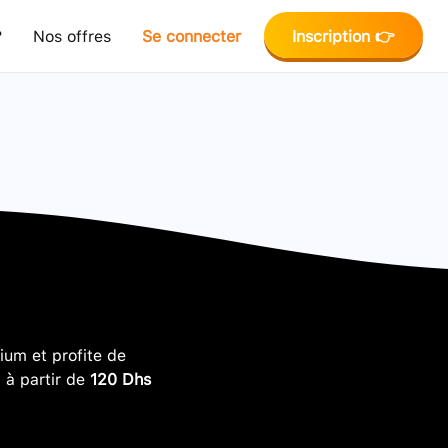
?
Nos offres
Se connecter
Inscription 👉
um et profite de
, à partir de
120 Dhs