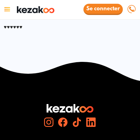
Se connecter
♥️♥️♥️♥️♥️♥️