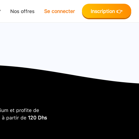
?
Nos offres
Se connecter
Inscription 👉
um et profite de
, à partir de
120 Dhs