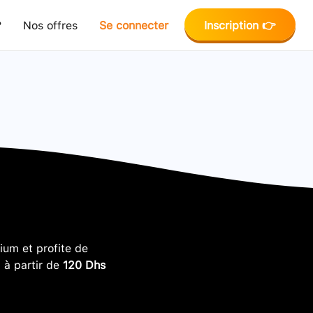
?
Nos offres
Se connecter
Inscription 👉
um et profite de
, à partir de
120 Dhs