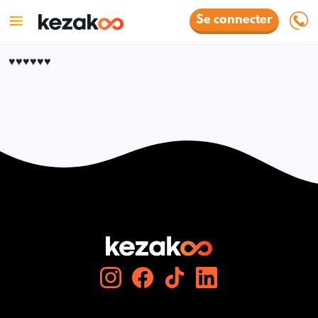
Se connecter
♥️♥️♥️♥️♥️♥️