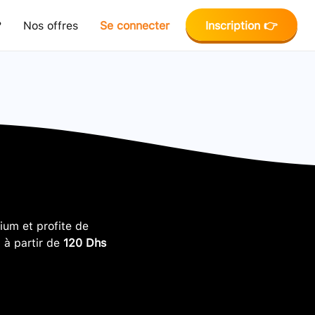
?
Nos offres
Se connecter
Inscription 👉
um et profite de
, à partir de
120 Dhs