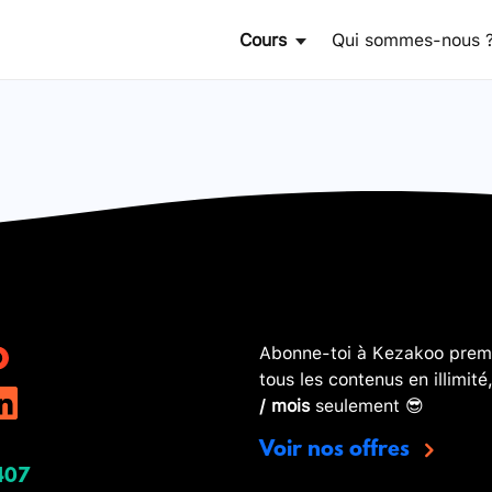
Cours
Qui sommes-nous 
Abonne-toi à Kezakoo premi
tous les contenus en illimité
/ mois
seulement 😎
Voir nos offres
407