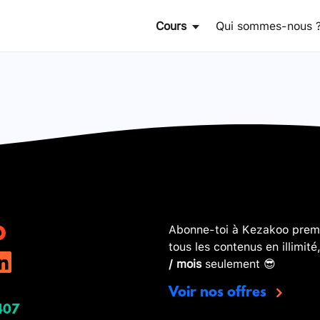
Cours
Qui sommes-nous 
Abonne-toi à Kezakoo premi
tous les contenus en illimité
/ mois
seulement 😎
Voir nos offres
407