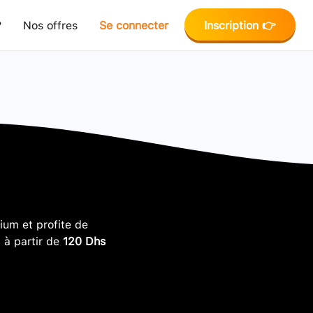
?
Nos offres
Se connecter
Inscription 👉
um et profite de
, à partir de
120 Dhs