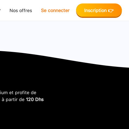
?
Nos offres
Se connecter
Inscription 👉
um et profite de
, à partir de
120 Dhs