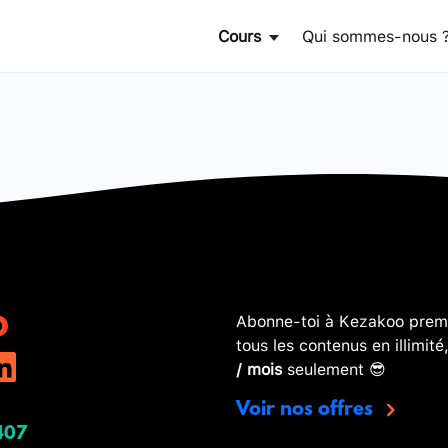
Cours
Qui sommes-nous 
Abonne-toi à Kezakoo premi
tous les contenus en illimité
/ mois
seulement 😎
Voir nos offres
407