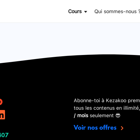
Cours
Qui sommes-nous 
Abonne-toi à Kezakoo premi
tous les contenus en illimité
/ mois
seulement 😎
Voir nos offres
407