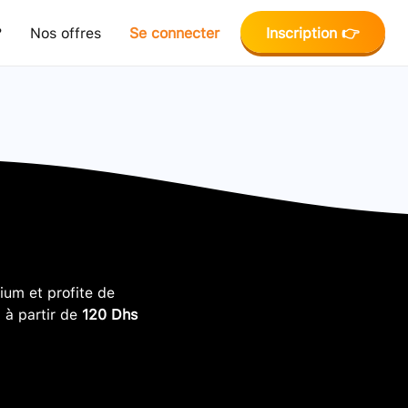
?
Nos offres
Se connecter
Inscription 👉
um et profite de
, à partir de
120 Dhs