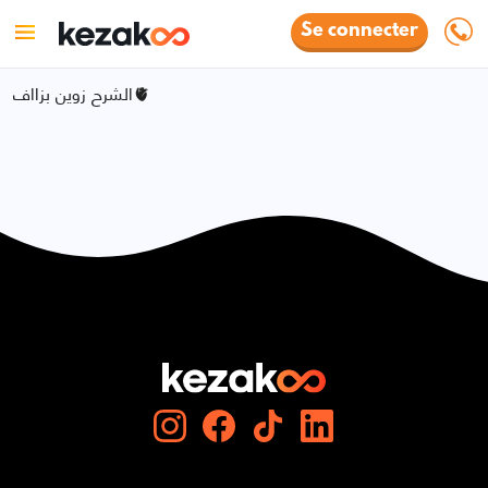
Se connecter
الشرح زوين بزااف🫀