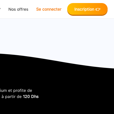
?
Nos offres
Se connecter
Inscription 👉
um et profite de
, à partir de
120 Dhs