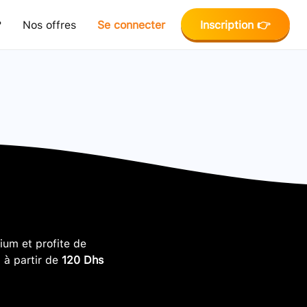
?
Nos offres
Se connecter
Inscription 👉
um et profite de
, à partir de
120 Dhs