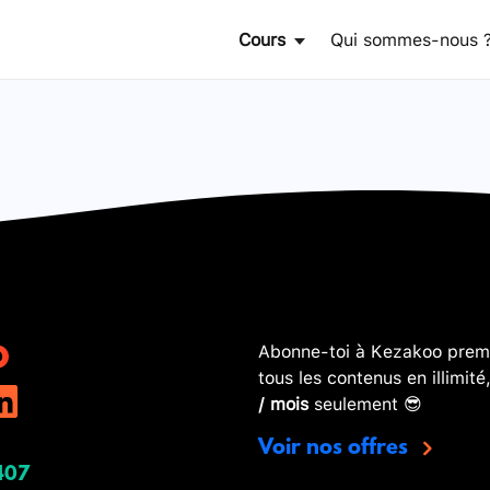
Cours
Qui sommes-nous 
Abonne-toi à Kezakoo premi
tous les contenus en illimité
/ mois
seulement 😎
Voir nos offres
407