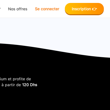
?
Nos offres
Se connecter
Inscription 👉
um et profite de
, à partir de
120 Dhs