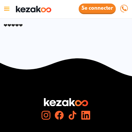
Se connecter
❤❤❤❤❤