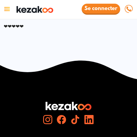
Se connecter
❤❤❤❤❤