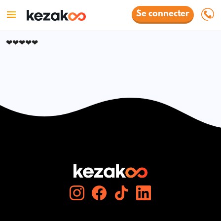
Se connecter
❤❤❤❤❤