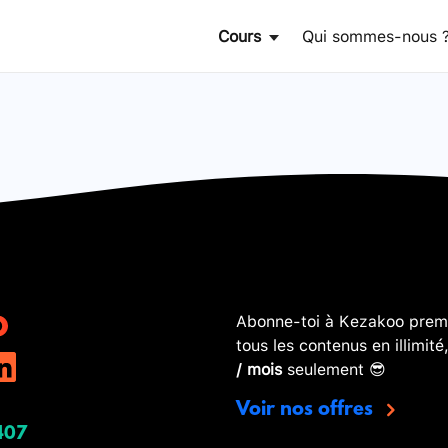
Cours
Qui sommes-nous 
Abonne-toi à Kezakoo premi
tous les contenus en illimité
/ mois
seulement 😎
Voir nos offres
407