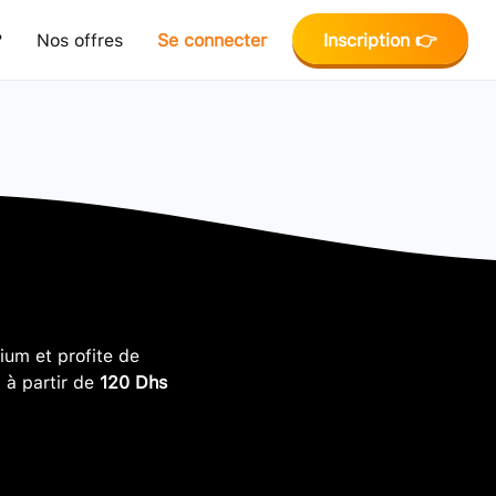
?
Nos offres
Se connecter
Inscription 👉
um et profite de
, à partir de
120 Dhs