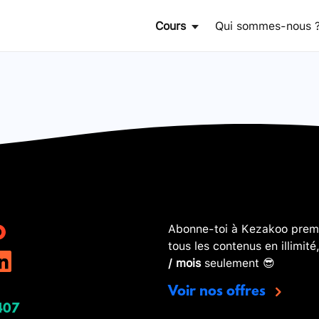
Cours
Qui sommes-nous 
Abonne-toi à Kezakoo premi
tous les contenus en illimité
/ mois
seulement 😎
Voir nos offres
407