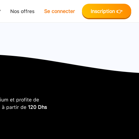
?
Nos offres
Se connecter
Inscription 👉
um et profite de
, à partir de
120 Dhs