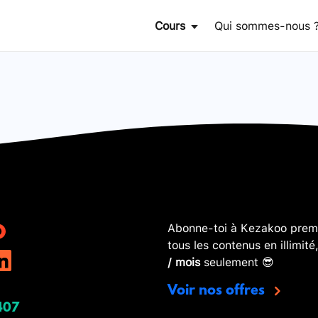
Cours
Qui sommes-nous 
Abonne-toi à Kezakoo premi
tous les contenus en illimité
/ mois
seulement 😎
Voir nos offres
407