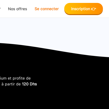
?
Nos offres
Se connecter
Inscription 👉
um et profite de
, à partir de
120 Dhs