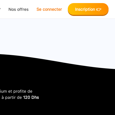
?
Nos offres
Se connecter
Inscription 👉
um et profite de
, à partir de
120 Dhs