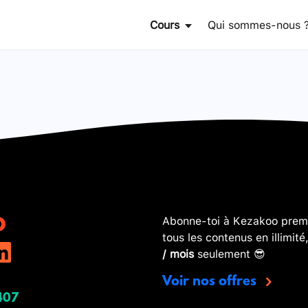
Cours
Qui sommes-nous 
Abonne-toi à Kezakoo premi
tous les contenus en illimité
/ mois
seulement 😎
Voir nos offres
407