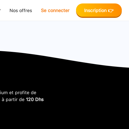
?
Nos offres
Se connecter
Inscription 👉
um et profite de
, à partir de
120 Dhs