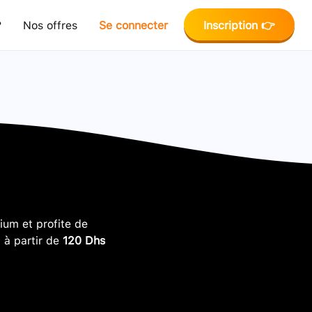
?
Nos offres
Se connecter
Inscription 👉
um et profite de
, à partir de
120 Dhs