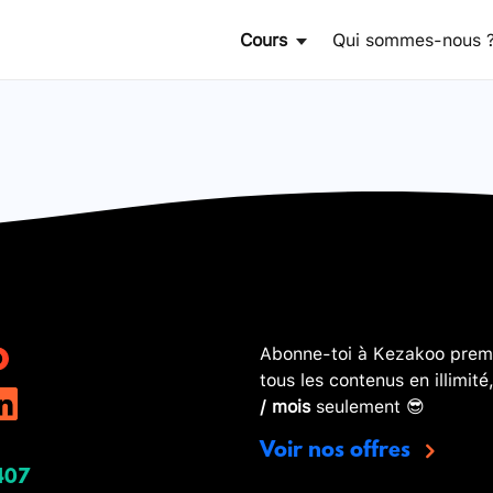
Cours
Qui sommes-nous 
Abonne-toi à Kezakoo premi
tous les contenus en illimité
/ mois
seulement 😎
Voir nos offres
407