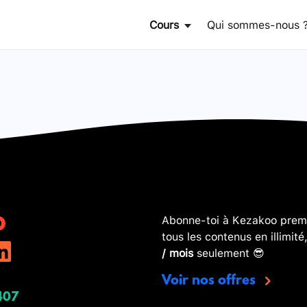
Cours
Qui sommes-nous 
Abonne-toi à Kezakoo premi
tous les contenus en illimité
/ mois
seulement 😎
Voir nos offres
407