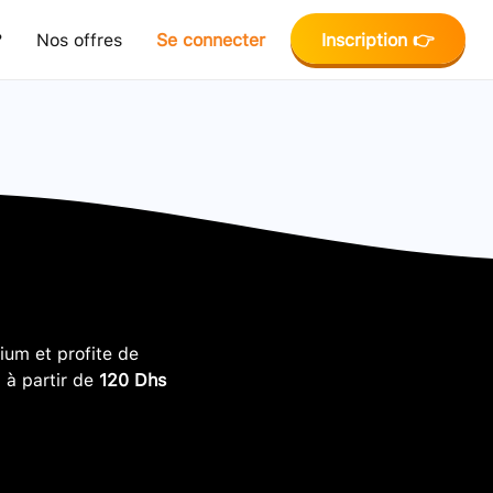
?
Nos offres
Se connecter
Inscription 👉
um et profite de
, à partir de
120 Dhs